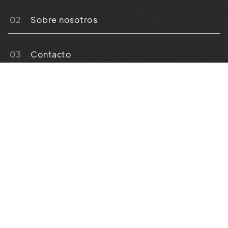
02
Sobre nosotros
03
Contacto
¡Vamos a colaborar!
Escríbenos:
Síguenos
alicia.tarin@batterflay.es
Instagram
joseluis.castello@batterflay.es
C/de Quart, 114, 46008
València, Valencia