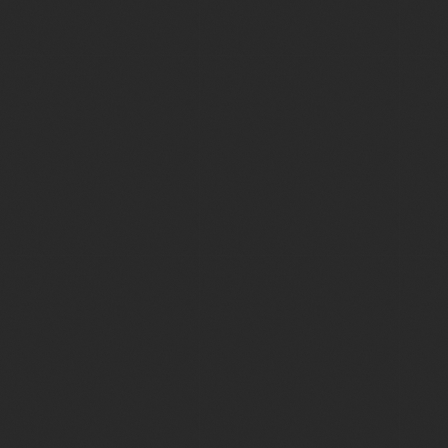
¿Y si?
Come
fácil,
come